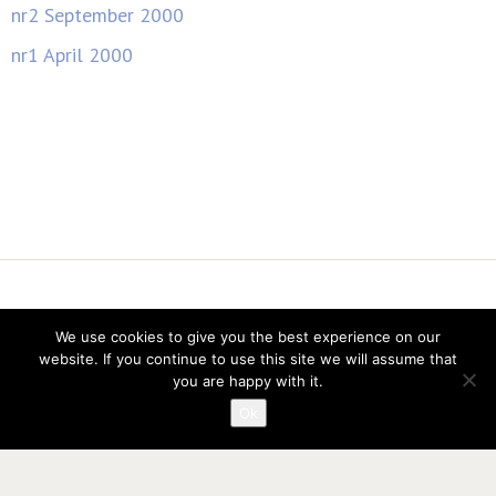
nr2 September 2000
nr1 April 2000
Vereniging voor Statistiek en Operations Research
We use cookies to give you the best experience on our
website. If you continue to use this site we will assume that
you are happy with it.
Ok