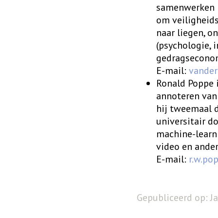
samenwerken
om veiligheid
naar liegen, on
(psychologie, 
gedragseconom
E-mail:
vander
Ronald Poppe 
annoteren van 
hij tweemaal d
universitair d
machine-learn
video en ander
E-mail:
r.w.po
Gepubliceerd op: J