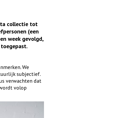
a collectie tot
efpersonen (een
een week gevolgd,
 toegepast.
enmerken. We
uurlijk subjectief.
dus verwachten dat
 wordt volop