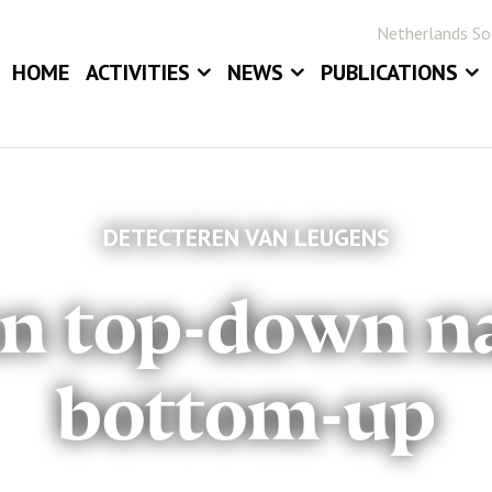
Netherlands Soc
HOME
ACTIVITIES
NEWS
PUBLICATIONS
EVENTS
NEWS
BLOG
ANNUAL MEETINGS
JOB BOARD
STATOR
AWARDS
STATISTICA NE
DETECTEREN VAN LEUGENS
DIGITAL ARCHIV
n top-down n
bottom-up