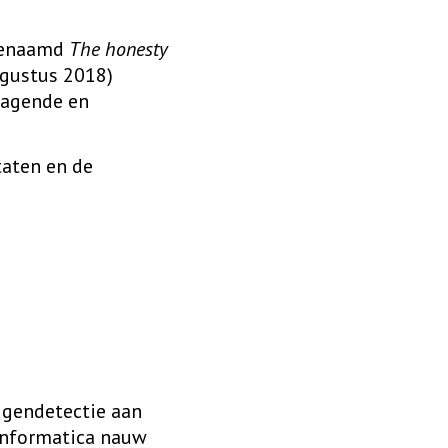
 genaamd
The honesty
ugustus 2018)
dagende en
taten en de
ugendetectie aan
 informatica nauw