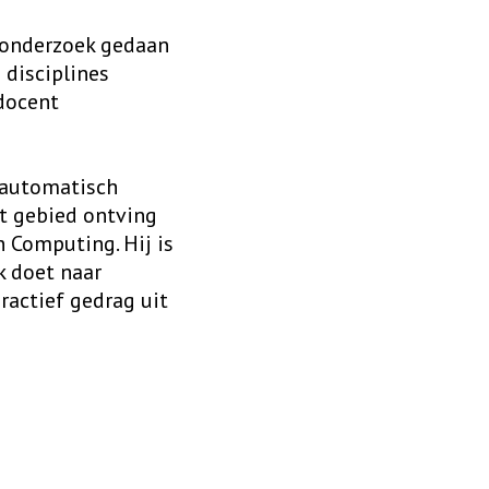
 onderzoek gedaan
 disciplines
 docent
 automatisch
it gebied ontving
n Computing. Hij is
k doet naar
actief gedrag uit