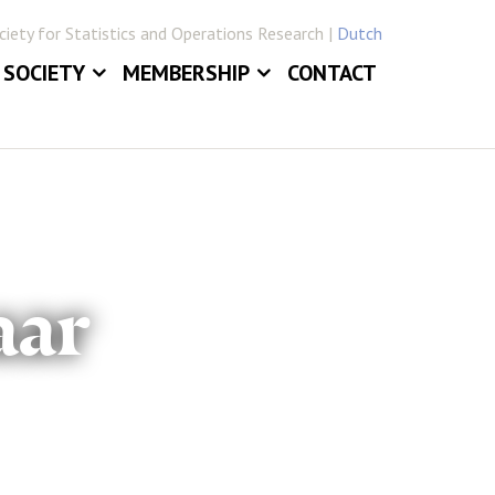
iety for Statistics and Operations Research |
Dutch
SOCIETY
MEMBERSHIP
CONTACT
ABOUT
JOIN VVSOR
DAILY BOARD
LOG IN
ERLANDICA
COMMITTEES
E
SECTIONS
aar