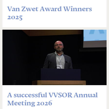
Van Zwet Award Winners
2025
A successful VVSOR Annual
Meeting 2026